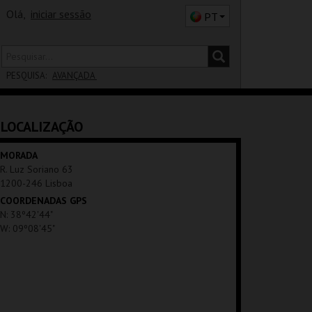
Olá,
iniciar sessão
PT
PESQUISA:
AVANÇADA
DISTRITO
LOCALIZAÇÃO
SALA
MORADA
R. Luz Soriano 63
1200-246 Lisboa
COORDENADAS GPS
N: 38º42'44"
W: 09º08'45"