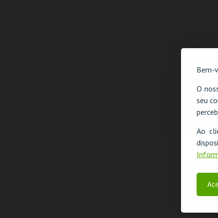
Bem-v
O noss
seu co
perceb
Ao cl
disp
Inform
Ace