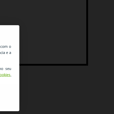
, com o
cia e a
no seu
Cookies
,