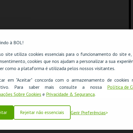
indo à BOL!
o site utiliza cookies essenciais para o funcionamento do site e
nsentimento, cookies que nos ajudam a personalizar a sua experiên
er como a plataforma é utilizada pelos nossos visitantes.
O evento escolhido não está disponível
icar em "Aceitar" concorda com o armazenamento de cookies 
OK
ositivo. Para saber mais consulte a nossa
Política de 
ações Sobre Cookies
e
Privacidade & Segurança
.
itar
Rejeitar não essenciais
Gerir Preferências