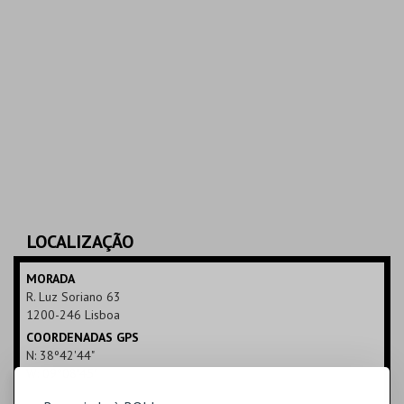
LOCALIZAÇÃO
MORADA
R. Luz Soriano 63
1200-246 Lisboa
COORDENADAS GPS
N: 38º42'44"
W: 09º08'45"