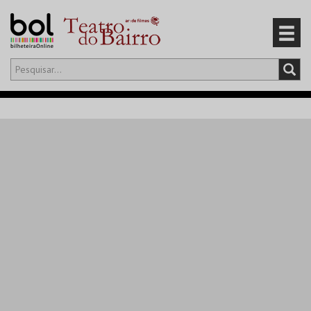
Olá,
iniciar sessão
PT
0
CARRINHO
EVENTOS
CARTÕES
PRODUTOS