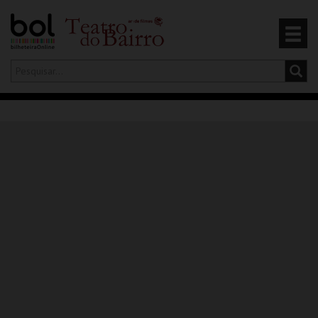
Olá,
iniciar sessão
PT
0
CARRINHO
EVENTOS
CARTÕES
PRODUTOS