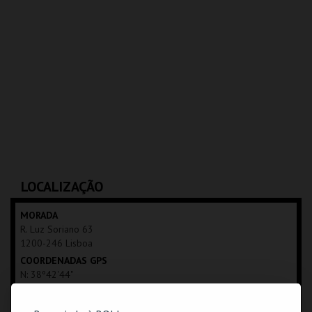
LOCALIZAÇÃO
MORADA
R. Luz Soriano 63
1200-246 Lisboa
COORDENADAS GPS
N: 38º42'44"
W: 09º08'45"