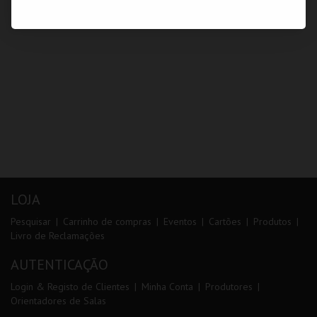
LOJA
Pesquisar
Carrinho de compras
Eventos
Cartões
Produtos
Livro de Reclamações
AUTENTICAÇÃO
Login & Registo de Clientes
Minha Conta
Produtores
Orientadores de Salas