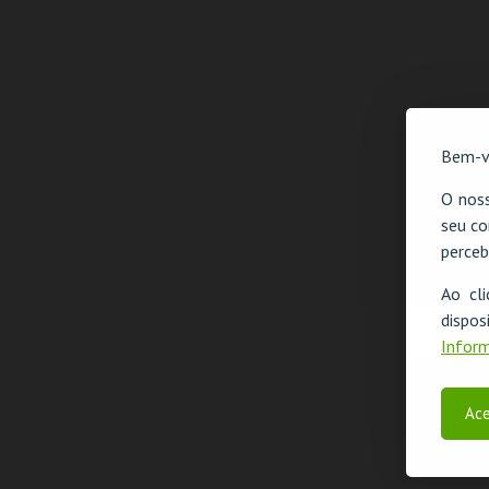
Bem-v
O noss
seu co
perceb
Ao cl
disp
Inform
Ace