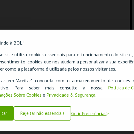
indo à BOL!
o site utiliza cookies essenciais para o funcionamento do site e
nsentimento, cookies que nos ajudam a personalizar a sua experiên
er como a plataforma é utilizada pelos nossos visitantes.
O evento escolhido não está disponível
icar em "Aceitar" concorda com o armazenamento de cookies 
OK
ositivo. Para saber mais consulte a nossa
Política de 
ações Sobre Cookies
e
Privacidade & Segurança
.
itar
Rejeitar não essenciais
Gerir Preferências