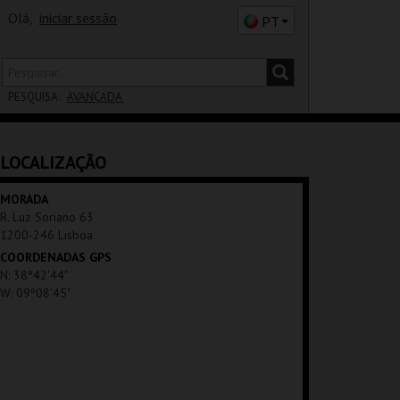
Olá,
iniciar sessão
PT
PESQUISA:
AVANÇADA
DISTRITO
LOCALIZAÇÃO
SALA
MORADA
R. Luz Soriano 63
1200-246 Lisboa
COORDENADAS GPS
N: 38º42'44"
W: 09º08'45"