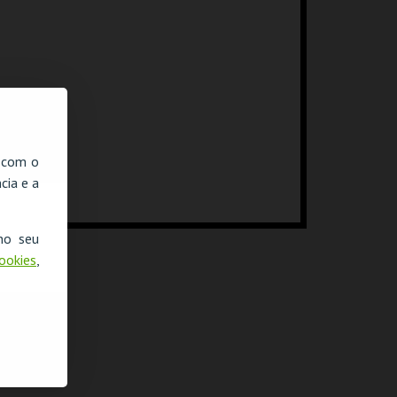
, com o
cia e a
no seu
Cookies
,