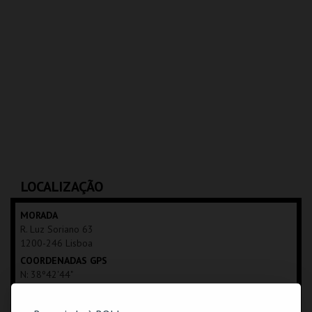
LOCALIZAÇÃO
MORADA
R. Luz Soriano 63
1200-246 Lisboa
COORDENADAS GPS
N: 38º42'44"
W: 09º08'45"