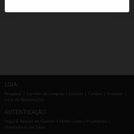
LOJA
Pesquisar
Carrinho de compras
Eventos
Cartões
Produtos
Livro de Reclamações
AUTENTICAÇÃO
Login & Registo de Clientes
Minha Conta
Produtores
Orientadores de Salas