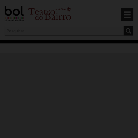
Olá,
iniciar sessão
PT
0
CARRINHO
EVENTOS
CARTÕES
PRODUTOS