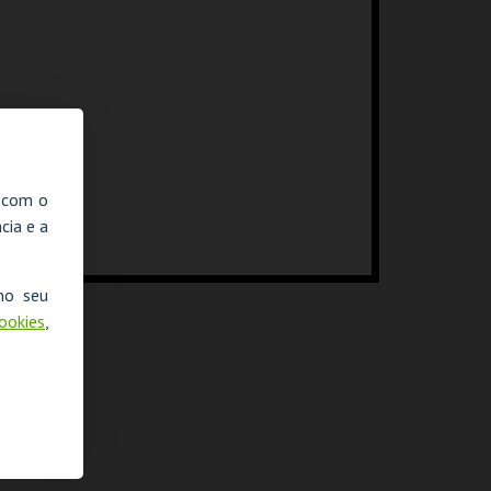
, com o
cia e a
no seu
Cookies
,