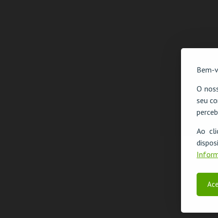
Bem-v
O noss
seu co
perceb
Ao cl
disp
Inform
Ace