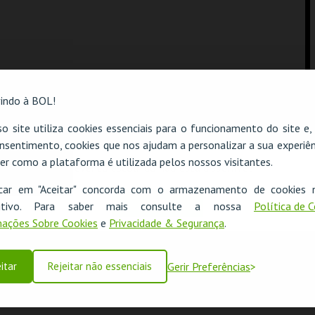
indo à BOL!
o site utiliza cookies essenciais para o funcionamento do site e
nsentimento, cookies que nos ajudam a personalizar a sua experiên
er como a plataforma é utilizada pelos nossos visitantes.
O evento escolhido não está disponível
icar em "Aceitar" concorda com o armazenamento de cookies 
OK
ositivo. Para saber mais consulte a nossa
Política de 
ações Sobre Cookies
e
Privacidade & Segurança
.
itar
Rejeitar não essenciais
Gerir Preferências