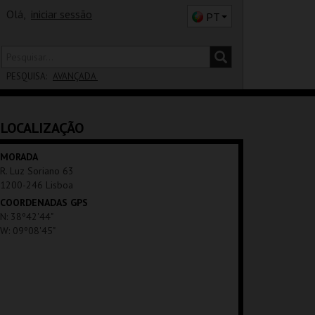
Olá,
iniciar sessão
PT
PESQUISA:
AVANÇADA
DISTRITO
LOCALIZAÇÃO
SALA
MORADA
R. Luz Soriano 63
1200-246 Lisboa
COORDENADAS GPS
N: 38º42'44"
W: 09º08'45"