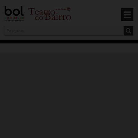
Olá,
iniciar sessão
PT
0
CARRINHO
EVENTOS
CARTÕES
PRODUTOS