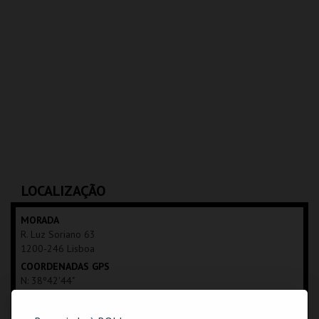
LOCALIZAÇÃO
MORADA
R. Luz Soriano 63
1200-246 Lisboa
COORDENADAS GPS
N: 38º42'44"
W: 09º08'45"