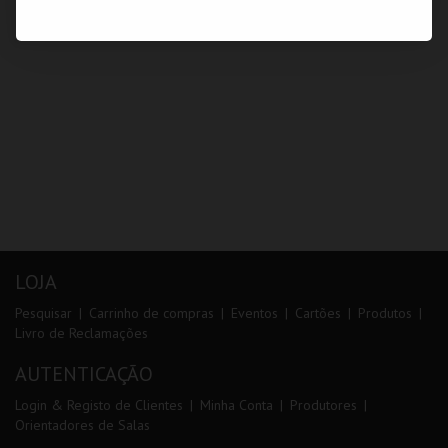
LOJA
Pesquisar
Carrinho de compras
Eventos
Cartões
Produtos
Livro de Reclamações
AUTENTICAÇÃO
Login & Registo de Clientes
Minha Conta
Produtores
Orientadores de Salas