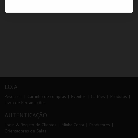
LOJA
Pesquisar
Carrinho de compras
Eventos
Cartões
Produtos
Livro de Reclamações
AUTENTICAÇÃO
Login & Registo de Clientes
Minha Conta
Produtores
Orientadores de Salas