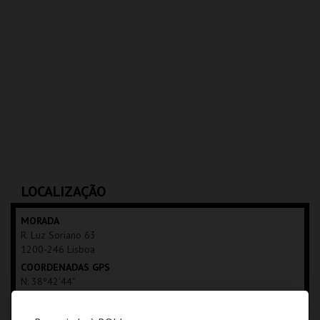
LOCALIZAÇÃO
MORADA
R. Luz Soriano 63
1200-246 Lisboa
COORDENADAS GPS
N: 38º42'44"
W: 09º08'45"