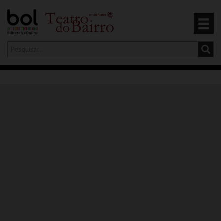
Olá,
iniciar sessão
PT
0
CARRINHO
EVENTOS
CARTÕES
PRODUTOS