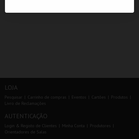
LOJA
Pesquisar
Carrinho de compras
Eventos
Cartões
Produtos
Livro de Reclamações
AUTENTICAÇÃO
Login & Registo de Clientes
Minha Conta
Produtores
Orientadores de Salas