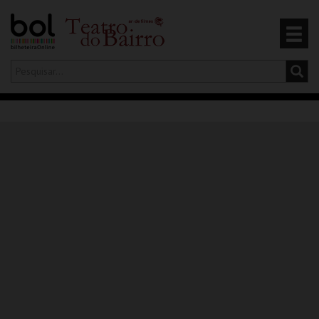
Olá,
iniciar sessão
PT
0
CARRINHO
EVENTOS
CARTÕES
PRODUTOS