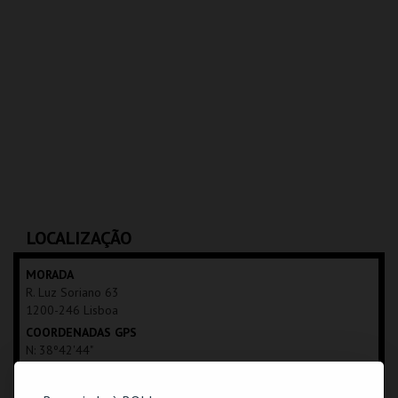
LOCALIZAÇÃO
MORADA
R. Luz Soriano 63
1200-246 Lisboa
COORDENADAS GPS
N: 38º42'44"
W: 09º08'45"