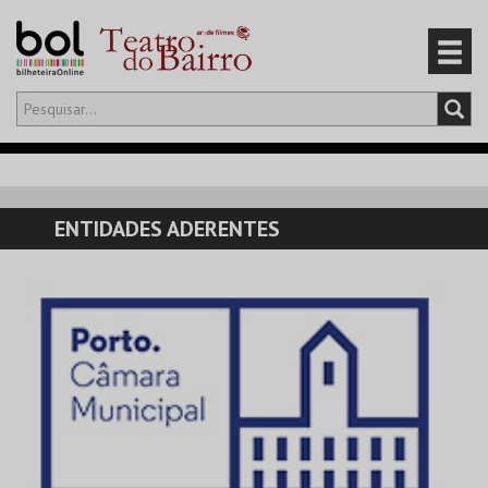
Olá,
iniciar sessão
PT
0
CARRINHO
ENTIDADES ADERENTES
EVENTOS
CARTÕES
PRODUTOS