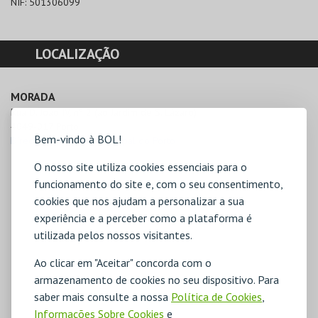
NIF:
501306099
LOCALIZAÇÃO
MORADA
Rua D. João IV, nº 2 (ao Jardim de S. Lázaro)

4049-017 Porto
Bem-vindo à BOL!
Direcções para Bib. Municipal do Porto
O nosso site utiliza cookies essenciais para o
funcionamento do site e, com o seu consentimento,
cookies que nos ajudam a personalizar a sua
experiência e a perceber como a plataforma é
utilizada pelos nossos visitantes.
Ao clicar em "Aceitar" concorda com o
armazenamento de cookies no seu dispositivo. Para
saber mais consulte a nossa
Política de Cookies
,
Informações Sobre Cookies
e