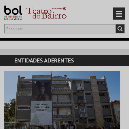
Olá,
iniciar sessão
PT
0
CARRINHO
ENTIDADES ADERENTES
EVENTOS
CARTÕES
PRODUTOS