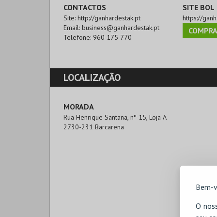
CONTACTOS
SITE BOL
Site:
http://ganhardestak.pt
https://ganh
Email:
business@ganhardestak.pt
COMPRA
Telefone:
960 175 770
LOCALIZAÇÃO
MORADA
Rua Henrique Santana, nº 15, Loja A

2730-231 Barcarena
Bem-v
O noss