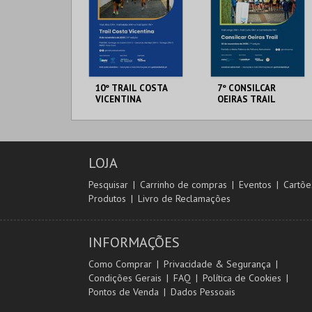
10º TRAIL COSTA
7º CONSILCAR
VICENTINA
OEIRAS TRAIL
SANTIAGO DO
FÁBRICA DA
CACÉM E SINES
PÓLVORA
LOJA
MAIS INFO
MAIS INFO
Pesquisar
Carrinho de compras
Eventos
Cartõe
Produtos
Livro de Reclamações
INSCREVER
INSCREVER
INFORMAÇÕES
Como Comprar
Privacidade & Segurança
Condições Gerais
FAQ
Política de Cookies
Pontos de Venda
Dados Pessoais