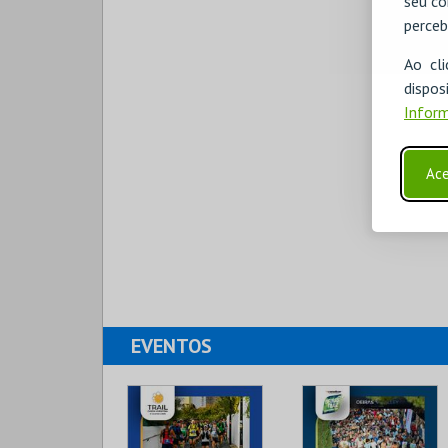
seu co
perceb
Ao cl
disp
Inform
Ace
EVENTOS