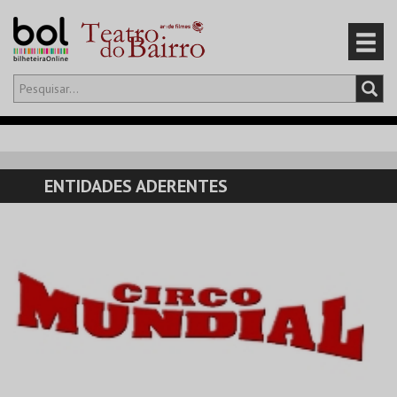
Olá,
iniciar sessão
PT
0
CARRINHO
ENTIDADES ADERENTES
EVENTOS
CARTÕES
PRODUTOS