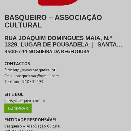
BASQUEIRO – ASSOCIAÇÃO
CULTURAL
RUA JOAQUIM DOMINGUES MAIA, N.º
1329, LUGAR DE POUSADELA
|
SANTA
MARIA DA FEIRA
4500-744
NOGUEIRA DA REGEDOURA
CONTACTOS
Site:
http://www.basqueiral.pt
Email:
basqueiroac@gmail.com
Telefone:
910701493
SITE BOL
https://basqueiro.bol.pt
COMPRAR
ENTIDADE RESPONSÁVEL
Basqueiro – Associação Cultural