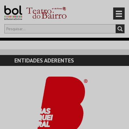
Olá,
iniciar sessão
PT
0
CARRINHO
ENTIDADES ADERENTES
EVENTOS
CARTÕES
PRODUTOS