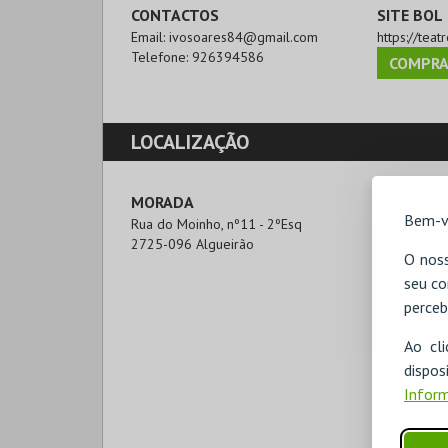
CONTACTOS
SITE BOL
Email:
ivosoares84@gmail.com
https://teat
Telefone:
926394586
COMPRA
LOCALIZAÇÃO
MORADA
Bem-v
Rua do Moinho, nº11 - 2ºEsq

2725-096 Algueirão
O noss
seu co
perceb
Ao cl
disp
Inform