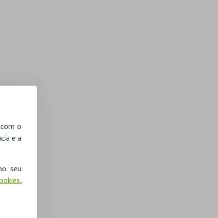
, com o
cia e a
no seu
Cookies
,