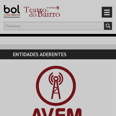
Olá,
iniciar sessão
PT
0
CARRINHO
ENTIDADES ADERENTES
EVENTOS
CARTÕES
PRODUTOS