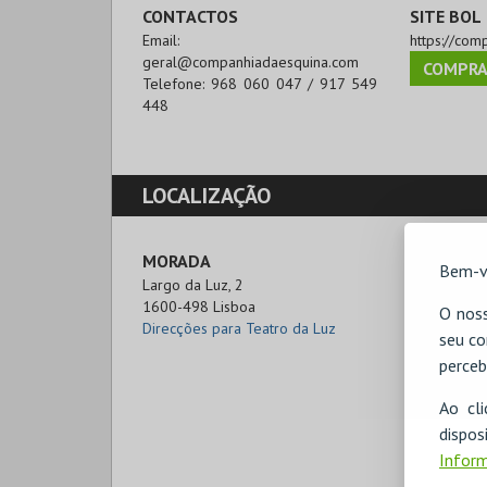
CONTACTOS
SITE BOL
Email:
https://com
geral@companhiadaesquina.com
COMPRA
Telefone:
968 060 047 / 917 549
448
LOCALIZAÇÃO
MORADA
Bem-v
Largo da Luz, 2

1600-498 Lisboa
O noss
Direcções para Teatro da Luz
seu co
perceb
Ao cl
disp
Inform