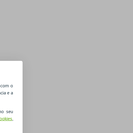
, com o
cia e a
no seu
Cookies
,