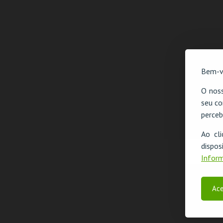
Bem-v
O noss
seu co
perceb
Ao cl
disp
Inform
Ace