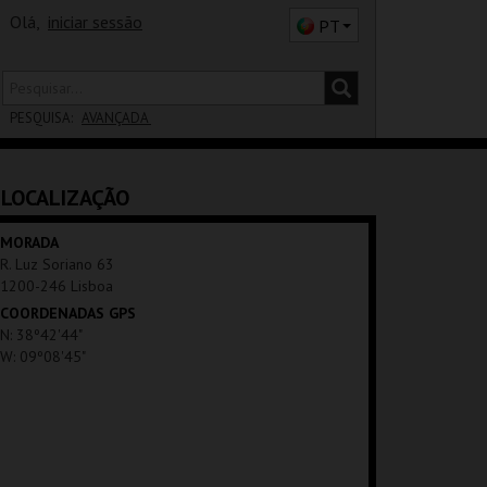
Olá,
iniciar sessão
PT
PESQUISA:
AVANÇADA
DISTRITO
LOCALIZAÇÃO
SALA
MORADA
R. Luz Soriano 63
1200-246 Lisboa
COORDENADAS GPS
N: 38º42'44"
W: 09º08'45"