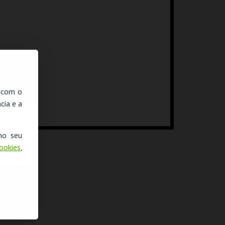
, com o
cia e a
no seu
Cookies
,