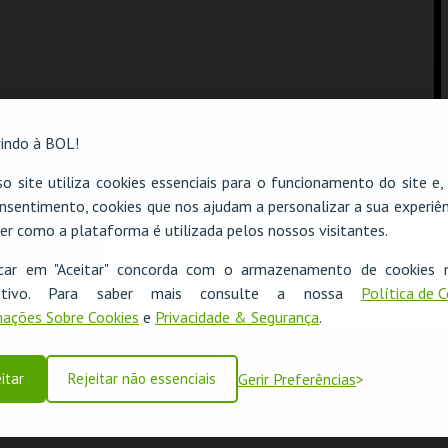
indo à BOL!
o site utiliza cookies essenciais para o funcionamento do site e
nsentimento, cookies que nos ajudam a personalizar a sua experiên
er como a plataforma é utilizada pelos nossos visitantes.
O evento escolhido não está disponível
icar em "Aceitar" concorda com o armazenamento de cookies 
OK
ositivo. Para saber mais consulte a nossa
Política de 
ações Sobre Cookies
e
Privacidade & Segurança
.
itar
Rejeitar não essenciais
Gerir Preferências