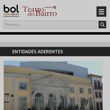
Olá,
iniciar sessão
PT
0
CARRINHO
ENTIDADES ADERENTES
EVENTOS
CARTÕES
PRODUTOS