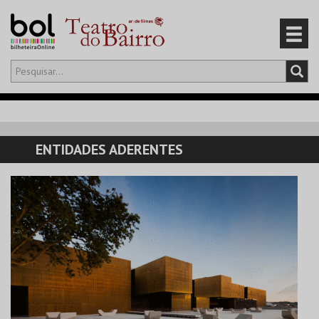
Olá,
iniciar sessão
PT
0
CARRINHO
ENTIDADES ADERENTES
EVENTOS
CARTÕES
PRODUTOS