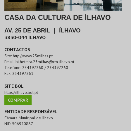
CASA DA CULTURA DE ÍLHAVO
AV. 25 DE ABRIL
|
ÍLHAVO
3830-044
ÍLHAVO
CONTACTOS
Site:
http://www.23milhas.pt
Email:
bilheteira.23milhas@cm-ilhavo.pt
Telefone:
234397260 / 234397260
Fax:
234397261
SITE BOL
https://ilhavo.bol.pt
COMPRAR
ENTIDADE RESPONSÁVEL
Câmara Municipal de Ílhavo
NIF:
506920887