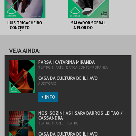
COMPRAR
COMPRAR
LUÍS TRIGACHEIRO
SALVADOR SOBRAL
- CONCERTO
- A FLOR DO
SOLIDÁRIO 46º
RECOMEÇO
ANIVERSÁRIO
CASCI
CASA DA CULTURA
CASA DA CULTURA
DE ÍLHAVO
DE ÍLHAVO
VEJA AINDA:
MAIS INFO
MAIS INFO
FARSA | CATARINA MIRANDA
TEATRO & ARTE | DANÇA CONTEMPORÂNEA
COMPRAR
COMPRAR
CASA DA CULTURA DE ÍLHAVO
AUDITÓRIO
+ INFO
NÓS, SOZINHAS | SARA BARROS LEITÃO /
CASSANDRA
TEATRO & ARTE | TEATRO
CASA DA CULTURA DE ÍLHAVO