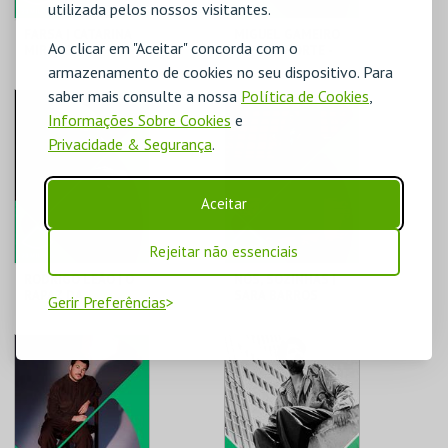
utilizada pelos nossos visitantes.
FARSA | CATARINA
MIGUEL GAMEIRO
Ao clicar em "Aceitar" concorda com o
MIRANDA
& PÓLO NORTE -
CONCERTO
armazenamento de cookies no seu dispositivo. Para
SOLIDÁRIO ALUMNI
saber mais consulte a nossa
Política de Cookies
,
CASA DA CULTURA
CASA DA CULTURA
DE ÍLHAVO
DE ÍLHAVO
Informações Sobre Cookies
e
Privacidade & Segurança
.
MAIS INFO
MAIS INFO
Aceitar
COMPRAR
COMPRAR
Rejeitar não essenciais
RODRIGO LEÃO | O
NÓS, SOZINHAS |
RAPAZ DA
SARA BARROS
Gerir Preferências
MONTANHA
LEITÃO /
CASSANDRA
CASA DA CULTURA
CASA DA CULTURA
DE ÍLHAVO
DE ÍLHAVO
MAIS INFO
MAIS INFO