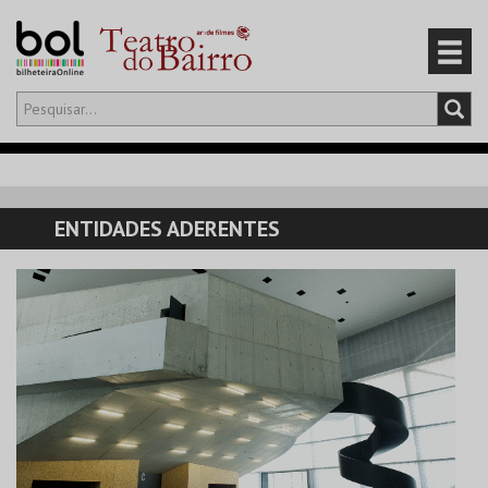
Olá,
iniciar sessão
PT
0
CARRINHO
ENTIDADES ADERENTES
EVENTOS
CARTÕES
PRODUTOS