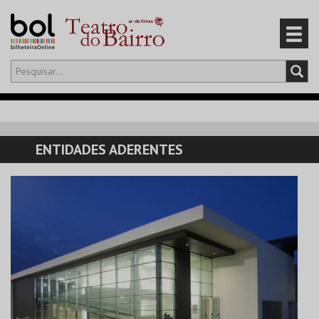
Olá,
iniciar sessão
PT
0
CARRINHO
ENTIDADES ADERENTES
EVENTOS
CARTÕES
PRODUTOS