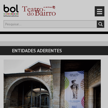
Olá,
iniciar sessão
PT
0
CARRINHO
ENTIDADES ADERENTES
EVENTOS
CARTÕES
PRODUTOS