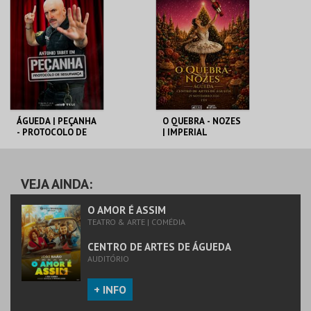
DE ÁGUEDA
DE ÁGUEDA
MAIS INFO
MAIS INFO
COMPRAR
COMPRAR
ÁGUEDA | PEÇANHA
O QUEBRA - NOZES
- PROTOCOLO DE
| IMPERIAL
SEGURANÇA
HERITAGE BALLET
CENTRO DE ARTES
CENTRO DE ARTES
DE ÁGUEDA
DE ÁGUEDA
VEJA AINDA:
MAIS INFO
MAIS INFO
O AMOR É ASSIM
TEATRO & ARTE | COMÉDIA
COMPRAR
COMPRAR
CENTRO DE ARTES DE ÁGUEDA
AUDITÓRIO
+ INFO