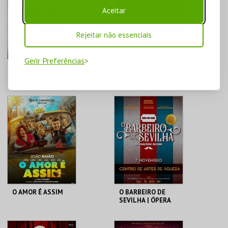
MAIS INFO
MAIS INFO
Aceitar
COMPRAR
COMPRAR
Rejeitar não essenciais
Gerir Preferências
AGORA É QUE SÃO
ÁGUEDA | HUGO
ELAS!
SOUSA : AQUI
ENTRE NÓS
CENTRO DE ARTES
CENTRO DE ARTES
DE ÁGUEDA
DE ÁGUEDA
MAIS INFO
MAIS INFO
COMPRAR
COMPRAR
O AMOR É ASSIM
O BARBEIRO DE
SEVILHA | ÓPERA
DE GIOACHINO
ROSSINI
CENTRO DE ARTES
CENTRO DE ARTES