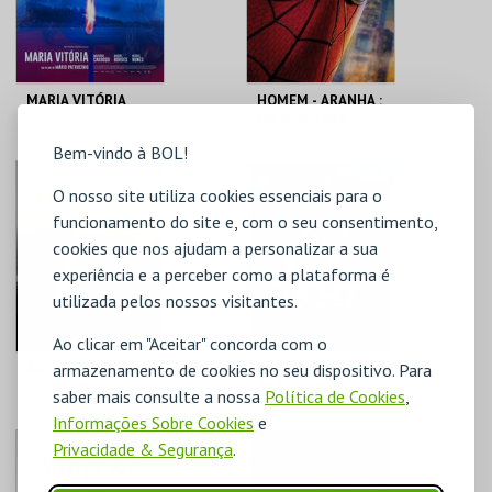
MARIA VITÓRIA
HOMEM - ARANHA :
UM NOVO DIA
Bem-vindo à BOL!
CENTRO DE ARTES
CENTRO DE ARTES
DE ÁGUEDA
DE ÁGUEDA
O nosso site utiliza cookies essenciais para o
funcionamento do site e, com o seu consentimento,
MAIS INFO
MAIS INFO
cookies que nos ajudam a personalizar a sua
experiência e a perceber como a plataforma é
COMPRAR
COMPRAR
utilizada pelos nossos visitantes.
Ao clicar em "Aceitar" concorda com o
armazenamento de cookies no seu dispositivo. Para
ÁGUEDA | BRUNA
CARMEN |
LOUISE: NOVO
BARCELONA
saber mais consulte a nossa
Política de Cookies
,
SHOW
FLAMENCO BALLET
Informações Sobre Cookies
e
CENTRO DE ARTES
CENTRO DE ARTES
Privacidade & Segurança
.
DE ÁGUEDA
DE ÁGUEDA