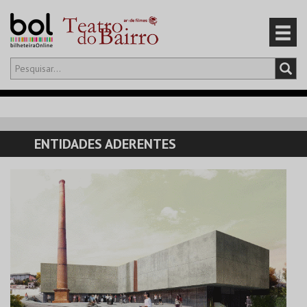
Olá,
iniciar sessão
PT
0
CARRINHO
ENTIDADES ADERENTES
EVENTOS
CARTÕES
PRODUTOS