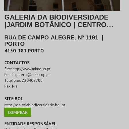
GALERIA DA BIODIVERSIDADE
|JARDIM BOTÂNICO | CENTRO
CIÊNCIA
RUA DE CAMPO ALEGRE, Nº 1191
|
PORTO
4150-181
PORTO
CONTACTOS
Site:
http://www.mhnc.up.pt
Email:
galeria@mhnc.up.pt
Telefone:
220408700
Fax:
N.a.
SITE BOL
https://galeriabiodiversidade.bol.pt
COMPRAR
ENTIDADE RESPONSÁVEL