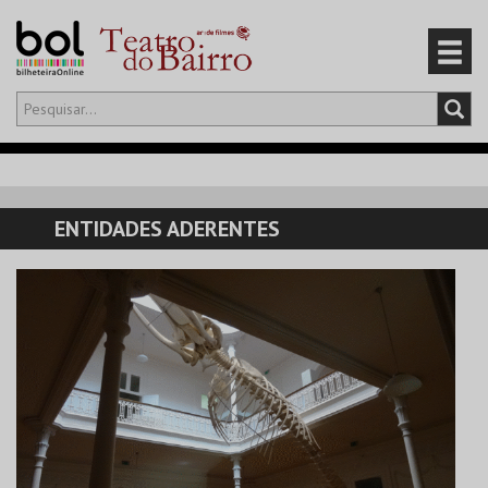
Olá,
iniciar sessão
PT
0
CARRINHO
ENTIDADES ADERENTES
EVENTOS
CARTÕES
PRODUTOS