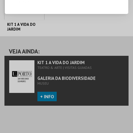
KIT 1 A VIDA DO
JARDIM
GALERIA DA
BIODIVERSIDADE
VEJA AINDA:
MAIS INFO
KIT 1 A VIDA DO JARDIM
TEATRO & ARTE | VISITAS GUIADAS
COMPRAR
GALERIA DA BIODIVERSIDADE
MUSEU
+ INFO